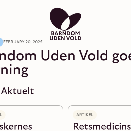
FEBRUARY 20, 2025
rndom
Uden
Vold
go
ning
 Aktuelt
L
ARTIKEL
skernes
Retsmedicin