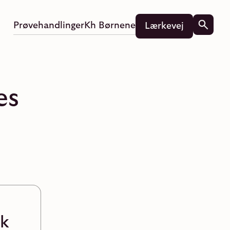
Prøvehandlinger
Kh Børnene
Lærkevej
es
sk