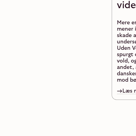
vid
Mere en
mener i
skade a
unders
Uden Vo
spurgt
vold, o
andet, 
dansker
mod bør
Læs 