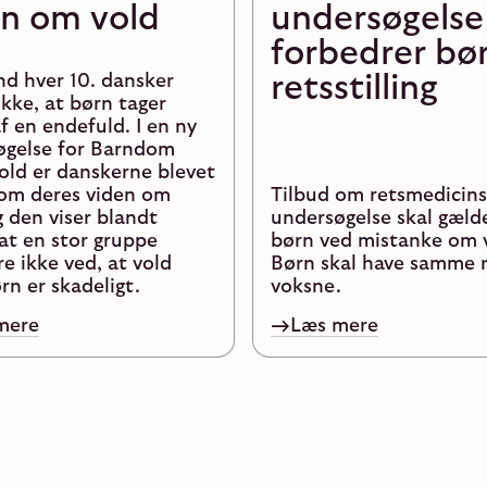
en om vold
undersøgelse
forbedrer bø
retsstilling
d hver 10. dansker
kke, at børn tager
f en endefuld. I en ny
øgelse for Barndom
ld er danskerne blevet
 om deres viden om
Tilbud om retsmedicin
g den viser blandt
undersøgelse skal gælde
at en stor gruppe
børn ved mistanke om 
e ikke ved, at vold
Børn skal have samme 
n er skadeligt.
voksne.
mere
Læs mere