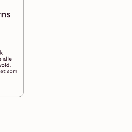
rns
sk
 alle
vold.
ret som