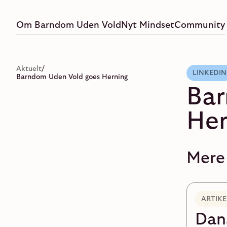
Om Barndom Uden Vold
Nyt Mindset
Community
Aktuelt
/
LINKEDIN
Barndom Uden Vold goes Herning
Ba
Her
Mere
ARTIKE
Dan