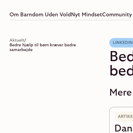
Om Barndom Uden Vold
Nyt Mindset
Community
Aktuelt
/
LINKEDIN
Bedre hjælp til børn kræver bedre
samarbejde
Bed
bed
Mere
ARTIKE
Dan