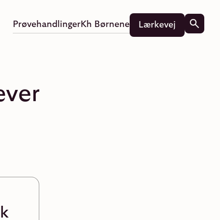
Prøvehandlinger
Kh Børnene
Lærkevej
æver
sk