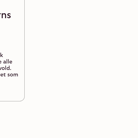
rns
sk
 alle
vold.
ret som