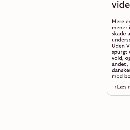
vid
Mere en
mener i
skade a
unders
Uden Vo
spurgt
vold, o
andet, 
dansker
mod bør
Læs 