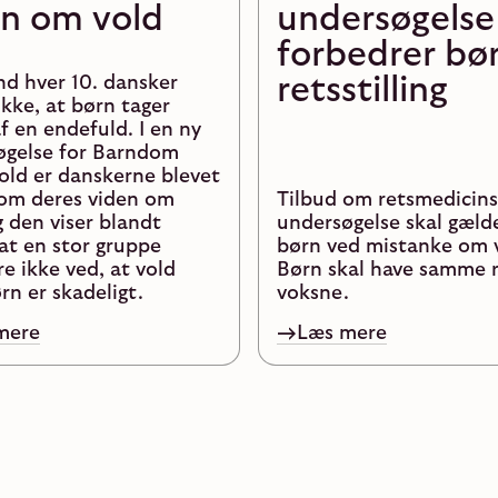
en om vold
undersøgelse
forbedrer bø
retsstilling
d hver 10. dansker
kke, at børn tager
f en endefuld. I en ny
øgelse for Barndom
ld er danskerne blevet
 om deres viden om
Tilbud om retsmedicin
g den viser blandt
undersøgelse skal gælde
at en stor gruppe
børn ved mistanke om 
e ikke ved, at vold
Børn skal have samme 
n er skadeligt.
voksne.
mere
Læs mere